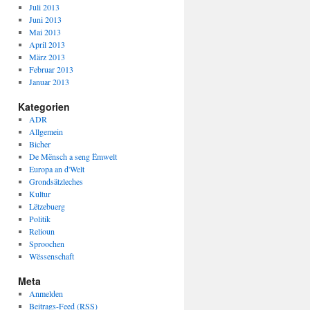
Juli 2013
Juni 2013
Mai 2013
April 2013
März 2013
Februar 2013
Januar 2013
Kategorien
ADR
Allgemein
Bicher
De Mënsch a seng Ëmwelt
Europa an d'Welt
Grondsätzleches
Kultur
Lëtzebuerg
Politik
Relioun
Sproochen
Wëssenschaft
Meta
Anmelden
Beitrags-Feed (
RSS
)