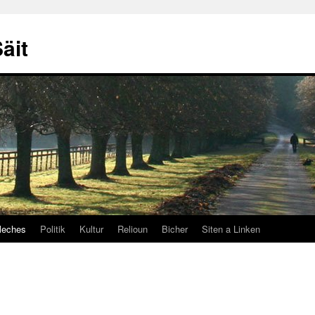
äit
leches
Politik
Kultur
Relioun
Bicher
Siten a Linken