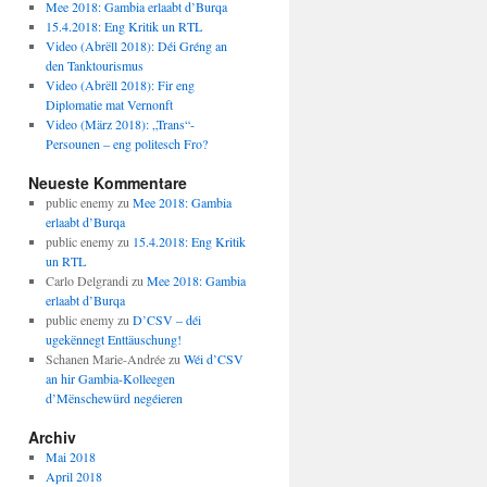
Mee 2018: Gambia erlaabt d’Burqa
15.4.2018: Eng Kritik un RTL
Video (Abrëll 2018): Déi Gréng an
den Tanktourismus
Video (Abrëll 2018): Fir eng
Diplomatie mat Vernonft
Video (März 2018): „Trans“-
Persounen – eng politesch Fro?
Neueste Kommentare
public enemy
zu
Mee 2018: Gambia
erlaabt d’Burqa
public enemy
zu
15.4.2018: Eng Kritik
un RTL
Carlo Delgrandi
zu
Mee 2018: Gambia
erlaabt d’Burqa
public enemy
zu
D’CSV – déi
ugekënnegt Enttäuschung!
Schanen Marie-Andrée
zu
Wéi d’CSV
an hir Gambia-Kolleegen
d’Mënschewürd negéieren
Archiv
Mai 2018
April 2018