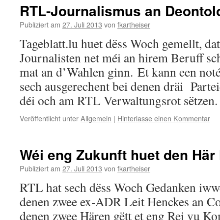
RTL-Journalismus an Deontol
Publiziert am
27. Juli 2013
von
fkartheiser
Tageblatt.lu huet dëss Woch gemellt, da
Journalisten net méi an hirem Beruff sch
mat an d’Wahlen ginn. Et kann een notéi
sech ausgerechent bei denen dräi Parte
déi och am RTL Verwaltungsrot sëtzen
Veröffentlicht unter
Allgemein
|
Hinterlasse einen Kommentar
Wéi eng Zukunft huet den Hä
Publiziert am
27. Juli 2013
von
fkartheiser
RTL hat sech dëss Woch Gedanken iww
denen zwee ex-ADR Leit Henckes an C
denen zwee Hären gëtt et eng Rei vu K