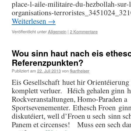
place-l-aile-militaire-du-hezbollah-sur-l
organisations-terroristes_3451024_32
Weiterlesen
→
Veröffentlicht unter
Allgemein
|
2 Kommentare
Wou sinn haut nach eis ethes
Referenzpunkten?
Publiziert am
22. Juli 2013
von
fkartheiser
Eis Gesellschaft huet hir Orientéierung
komplett verluer. Héich gehalen ginn h
Rockveranstaltungen, Homo-Paraden a
Sportsevenementer. Ethesch Froen ginn
diskutéiert, well d’Froen u sech sinn s
Panem et circenses! Muss een sech da