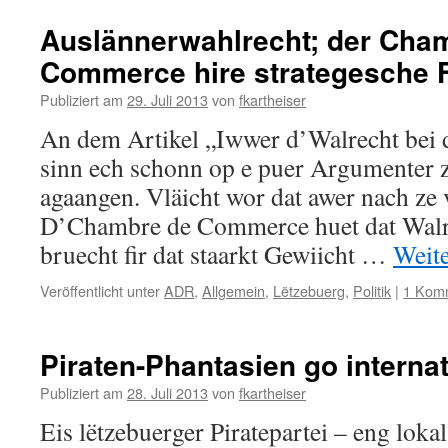
Auslännerwahlrecht; der Cha
Commerce hire strategesche F
Publiziert am
29. Juli 2013
von
fkartheiser
An dem Artikel „Iwwer d’Walrecht bei
sinn ech schonn op e puer Argumenter 
agaangen. Vläicht wor dat awer nach ze v
D’Chambre de Commerce huet dat Walre
bruecht fir dat staarkt Gewiicht …
Weit
Veröffentlicht unter
ADR
,
Allgemein
,
Lëtzebuerg
,
Politik
|
1 Kom
Piraten-Phantasien go internat
Publiziert am
28. Juli 2013
von
fkartheiser
Eis lëtzebuerger Piratepartei – eng lokal