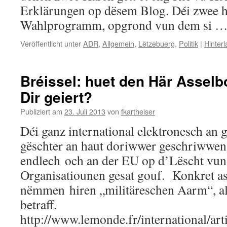
Erklärungen op dësem Blog. Déi zwee h
Wahlprogramm, opgrond vun dem si 
Veröffentlicht unter
ADR
,
Allgemein
,
Lëtzebuerg
,
Politik
|
Hinter
Bréissel: huet den Här Asselb
Dir geiert?
Publiziert am
23. Juli 2013
von
fkartheiser
Déi ganz international elektronesch an
gëschter an haut doriwwer geschriwwen,
endlech och an der EU op d’Lëscht vun 
Organisatiounen gesat gouf. Konkret as
nëmmen hiren „militäreschen Aarm“, al
betraff.
http://www.lemonde.fr/international/art