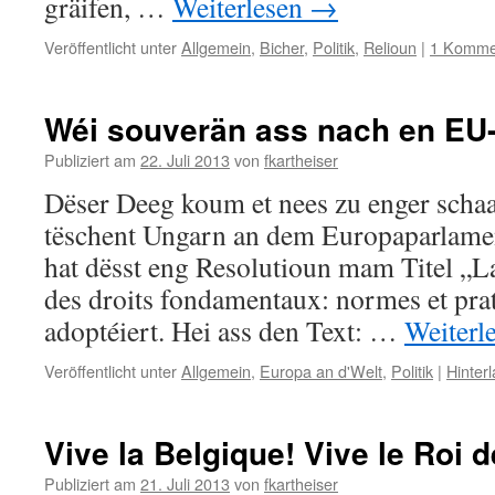
gräifen, …
Weiterlesen
→
Veröffentlicht unter
Allgemein
,
Bicher
,
Politik
,
Relioun
|
1 Komme
Wéi souverän ass nach en EU
Publiziert am
22. Juli 2013
von
fkartheiser
Dëser Deeg koum et nees zu enger schaa
tëschent Ungarn an dem Europaparlamen
hat dësst eng Resolutioun mam Titel „La
des droits fondamentaux: normes et pra
adoptéiert. Hei ass den Text: …
Weiterl
Veröffentlicht unter
Allgemein
,
Europa an d'Welt
,
Politik
|
Hinter
Vive la Belgique! Vive le Roi 
Publiziert am
21. Juli 2013
von
fkartheiser