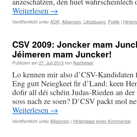
anzeschätzen, den huet wahrscheinlech 
Weiterlesen
→
Veröffentlicht unter
ADR
,
Allgemein
,
Lëtzebuerg
,
Politik
|
Hinter
CSV 2009: Joncker mam Junck
Jéimeren mam Juncker!
Publiziert am
27. Juli 2013
von
fkartheiser
Lo kennen mir also d’CSV-Kandidaten f
Eng gutt Neiegkeet fir d’Land: keen Hen
dofir all déi schéin Judas-Rieden an de
soss nach ze soen? D’CSV packt mol ne
Weiterlesen
→
Veröffentlicht unter
Allgemein
|
Hinterlasse einen Kommentar