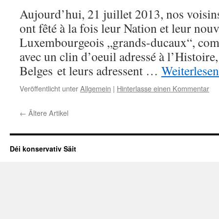
Aujourd’hui, 21 juillet 2013, nos voisin
ont fêté à la fois leur Nation et leur no
Luxembourgeois „grands-ducaux“, comm
avec un clin d’oeuil adressé à l’Histoire
Belges et leurs adressent …
Weiterlese
Veröffentlicht unter
Allgemein
|
Hinterlasse einen Kommentar
←
Ältere Artikel
Déi konservativ Säit