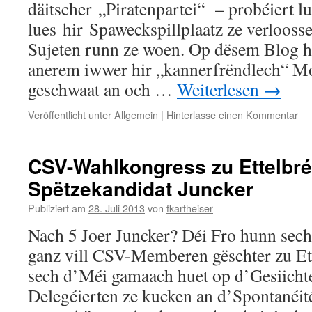
däitscher „Piratenpartei“ – probéiert lu
lues hir Spaweckspillplaatz ze verlooss
Sujeten runn ze woen. Op dësem Blog 
anerem iwwer hir „kannerfrëndlech“ Mo
geschwaat an och …
Weiterlesen
→
Veröffentlicht unter
Allgemein
|
Hinterlasse einen Kommentar
CSV-Wahlkongress zu Ettelbré
Spëtzekandidat Juncker
Publiziert am
28. Juli 2013
von
fkartheiser
Nach 5 Joer Juncker? Déi Fro hunn sec
ganz vill CSV-Memberen gëschter zu Ett
sech d’Méi gamaach huet op d’Gesiicht
Delegéierten ze kucken an d’Spontanéit