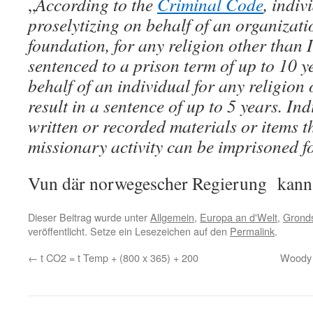
„
According to the
Criminal Code
, indiv
proselytizing on behalf of an organizatio
foundation, for any religion other than 
sentenced to a prison term of up to 10 y
behalf of an individual for any religion
result in a sentence of up to 5 years. I
written or recorded materials or items 
missionary activity can be imprisoned f
Vun där norwegescher Regierung kann ei
Dieser Beitrag wurde unter
Allgemein
,
Europa an d'Welt
,
Gronds
veröffentlicht. Setze ein Lesezeichen auf den
Permalink
.
←
t CO2 = t Temp + (800 x 365) + 200
Woody d