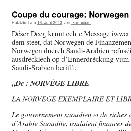
Coupe du courage: Norwegen 
Publiziert am
16. Juni 2013
von
fkartheiser
Dëser Deeg kruut ech e Message iwwer 
dem steet, dat Norwegen de Finanzeme
Norwegen duerch Saudi-Arabien refuséi
ausdrécklech op d’Ennerdréckung vum
Saudi-Srabien berifft:
„
De : NORVÈGE LIBRE
LA NORVEGE EXEMPLAIRE ET LIB
Le gouvernement saoudien et de riches 
d’Arabie Saoudite, voulaient financer 