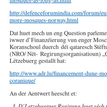
http://defenceforumindia.com/forum/eu
more-mosques-norway.html
Dat huet mech un eng Question parlemen
iwwer d’Finanzéierung vun enger Mosc
Koranschoul duerch déi qataresch Stëf
(NRO/ Nët- Regirungsorganisatioun) „Q
Lëtzebuerg gestallt hat:
http://www.adr.lu/financement-dune-mo
coranique/
An der Aentwert heescht et:
„
3. D’Letzebuerger Regirung huet séch n