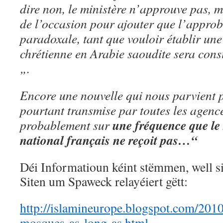
dire non, le ministère n’approuve pas, m
de l’occasion pour ajouter que l’approb
paradoxale, tant que vouloir établir u
chrétienne en Arabie saoudite sera con
„.
Encore une nouvelle qui nous parvient pa
pourtant transmise par toutes les agenc
une fréquence que le 
probablement sur
national français ne reçoit pas…“
Déi Informatioun kéint stëmmen, well s
Siten um Spaweck relayéiert gëtt:
http://islamineurope.blogspot.com/201
mosques-as-long-as.html