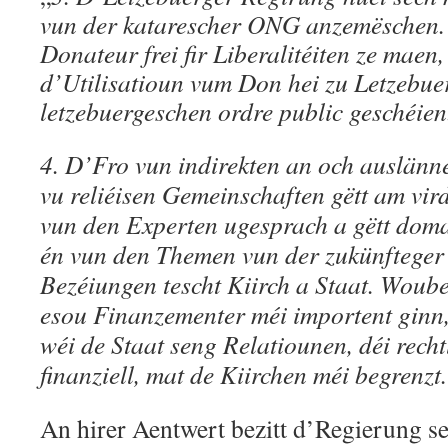
vun der katarescher ONG anzemëschen.
Donateur frei fir Liberalitéiten ze maen,
d’Utilisatioun vum Don hei zu Letzebu
letzebuergeschen ordre public geschéien
4. D’Fro vun indirekten an och auslän
vu reliéisen Gemeinschaften gëtt am vi
vun den Experten ugesprach a gëtt dom
én vun den Themen vun der zukünfteger 
Bezéiungen tescht Kiirch a Staat. Woubei 
esou Finanzementer méi importent ginn
wéi de Staat seng Relatiounen, déi recht
finanziell, mat de Kiirchen méi begrenzt
An hirer Aentwert bezitt d’Regierung s