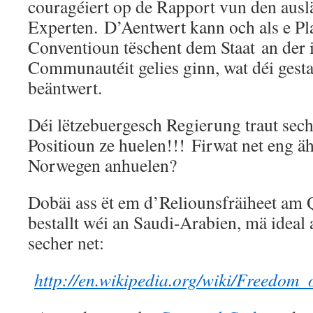
couragéiert op de Rapport vun den aus
Experten. D’Aentwert kann och als e Pla
Conventioun tëschent dem Staat an der 
Communautéit gelies ginn, wat déi gesta
beäntwert.
Déi lëtzebuergesch Regierung traut sech
Positioun ze huelen!!! Firwat net eng ä
Norwegen anhuelen?
Dobäi ass ët em d’Reliounsfräiheet am 
bestallt wéi an Saudi-Arabien, mä ideal 
secher net:
http://en.wikipedia.org/wiki/Freedom_