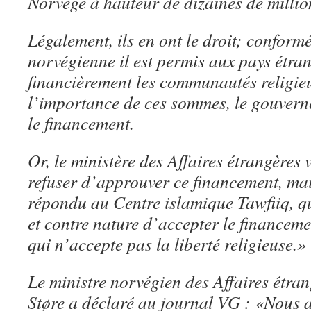
Norvège à hauteur de dizaines de millio
Légalement, ils en ont le droit; conformé
norvégienne il est permis aux pays étra
financièrement les communautés religie
l’importance de ces sommes, le gouvern
le financement.
Or, le ministère des Affaires étrangères
refuser d’approuver ce financement, mai
répondu au Centre islamique Tawfiiq, qu
et contre nature d’accepter le financem
qui n’accepte pas la liberté religieuse.»
Le ministre norvégien des Affaires étra
Støre a déclaré au journal VG : «Nous 