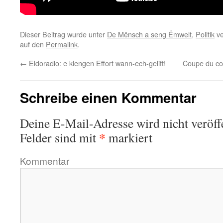
Dieser Beitrag wurde unter
De Mënsch a seng Ëmwelt
,
Politik
ve
auf den
Permalink
.
←
Eldoradio: e klengen Effort wann-ech-gelift!
Coupe du co
Schreibe einen Kommentar
Deine E-Mail-Adresse wird nicht veröffe
*
Felder sind mit
markiert
Kommentar