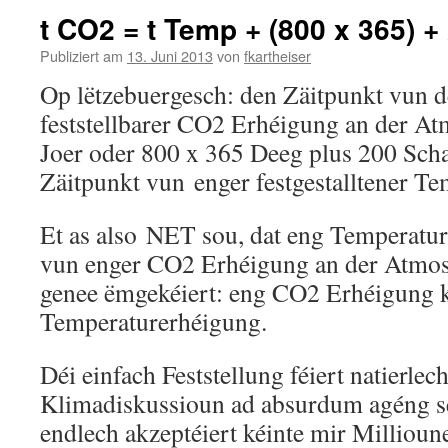
t CO2 = t Temp + (800 x 365) +
Publiziert am
13. Juni 2013
von
fkartheiser
Op lëtzebuergesch: den Zäitpunkt vun de
feststellbarer CO2 Erhéigung an der A
Joer oder 800 x 365 Deeg plus 200 Sc
Zäitpunkt vun enger festgestalltener T
Et as also NET sou, dat eng Temperatu
vun enger CO2 Erhéigung an der Atmosp
genee ëmgekéiert: eng CO2 Erhéigung 
Temperaturerhéigung.
Déi einfach Feststellung féiert natierlec
Klimadiskussioun ad absurdum agéng se
endlech akzeptéiert kéinte mir Millioun