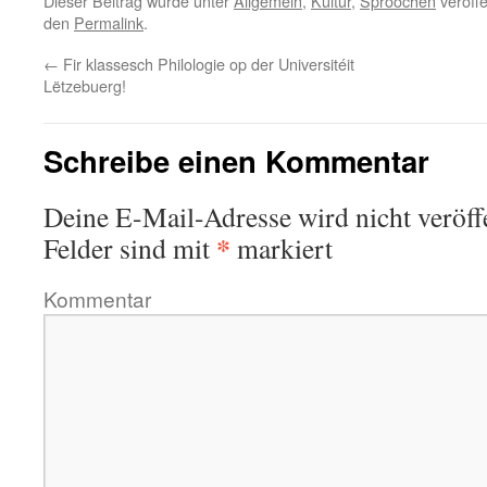
Dieser Beitrag wurde unter
Allgemein
,
Kultur
,
Sproochen
veröffe
den
Permalink
.
←
Fir klassesch Philologie op der Universitéit
Lëtzebuerg!
Schreibe einen Kommentar
Deine E-Mail-Adresse wird nicht veröffe
*
Felder sind mit
markiert
Kommentar