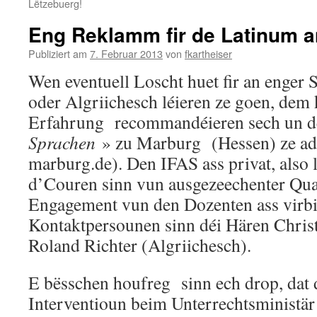
Lëtzebuerg!
Eng Reklamm fir de Latinum 
Publiziert am
7. Februar 2013
von
fkartheiser
Wen eventuell Loscht huet fir an enge
oder Algriichesch léieren ze goen, dem
Erfahrung recommandéieren sech un 
Sprachen
» zu Marburg (Hessen) ze adr
marburg.de). Den IFAS ass privat, also l
d’Couren sinn vun ausgezeechenter Qual
Engagement vun den Dozenten ass virbi
Kontaktpersounen sinn déi Hären Chris
Roland Richter (Algriichesch).
E bësschen houfreg sinn ech drop, dat
Interventioun beim Unterrechtsministär