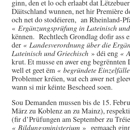
ginn, den et lo och erlaabt dat Lëtzebuer
Däitschland wunnen, net hir Première 
och net do stodéieren, an Rheinland-Pf
«
Ergänzungsprüfung in Lateinisch und
kënnen. Rechtlech Grondlag dofir ass
der
« Landesverordnung über die Ergä
Lateinisch und Griechisch
» déi eng
« 
krut. Et musse en awer eng begrënnte
well et geet ëm
« begründete Einzelfälle
Problemer kréien, wat ech awer net glee
wann si mir kéinte Bescheed soen.
Sou Demanden mussen bis de 15. Febru
März zu Koblenz an zu Mainz), respekti
(fir d’Prüfungen am September zu Tréi
« Bildungsministerium
» gemaach ginn