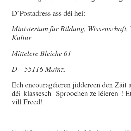
D’Postadress ass déi hei:
Ministerium für Bildung, Wissenschaft,
Kultur
Mittelere Bleiche 61
D – 55116 Mainz.
Ech encouragéieren jiddereen den Zäit a 
déi klassesch Sproochen ze léieren ! 
vill Freed!