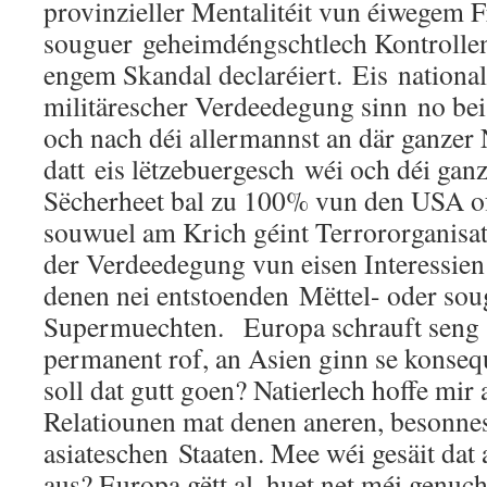
provinzieller Mentalitéit vun éiwegem 
souguer geheimdéngschtlech Kontrollen
engem Skandal declaréiert. Eis national
militärescher Verdeedegung sinn no bei
och nach déi allermannst an där ganzer
datt eis lëtzebuergesch wéi och déi gan
Sëcherheet bal zu 100% vun den USA of
souwuel am Krich géint Terrororganisat
der Verdeedegung vun eisen Interessie
denen nei entstoenden Mëttel- oder sou
Supermuechten. Europa schrauft seng 
permanent rof, an Asien ginn se konseq
soll dat gutt goen? Natierlech hoffe mir 
Relatiounen mat denen aneren, besonne
asiateschen Staaten. Mee wéi gesäit dat
aus? Europa gëtt al, huet net méi genuc