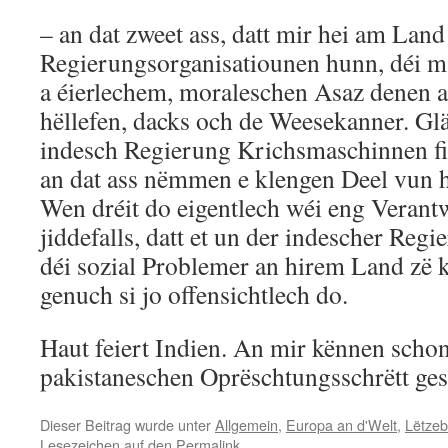
– an dat zweet ass, datt mir hei am Land
Regierungsorganisatiounen hunn, déi m
a éierlechem, moraleschen Asaz denen a
hëllefen, dacks och de Weesekanner. Glä
indesch Regierung Krichsmaschinnen fir
an dat ass nëmmen e klengen Deel vun h
Wen dréit do eigentlech wéi eng Veran
jiddefalls, datt et un der indescher Regi
déi sozial Problemer an hirem Land zë
genuch si jo offensichtlech do.
Haut feiert Indien. An mir kënnen scho
pakistaneschen Oprëschtungsschrëtt ge
Dieser Beitrag wurde unter
Allgemein
,
Europa an d'Welt
,
Lëtze
Lesezeichen auf den
Permalink
.