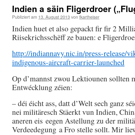
Indien a säin Fligerdroer („Fl
Publiziert am
13. August 2013
von
fkartheiser
Indien huet et also gepackt fir fir 2 Mil
Riisekrichsschëff ze bauen: e Fligerdroe
http://indiannavy.nic.in/press-release/vi
indigenous-aircraft-carrier-launched
Op d’mannst zwou Lektiounen sollten mi
Entwécklung zéien:
– déi éicht ass, datt d’Welt sech ganz séi
nei militäresch Stäerkt vun Indien, Chi
aneren eis eegen Astellung zu der milit
Verdeedegung a Fro stelle sollt. Mir lie