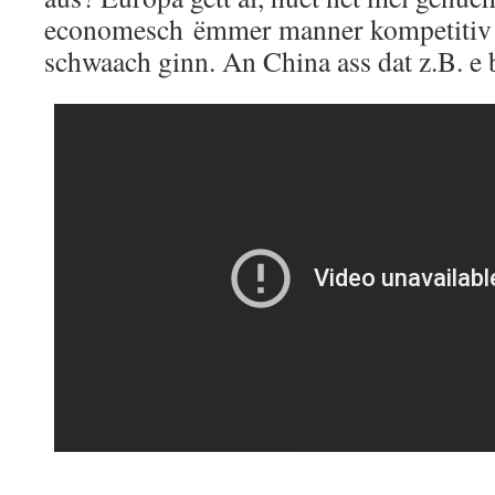
economesch ëmmer manner kompetitiv a
schwaach ginn. An China ass dat z.B. e