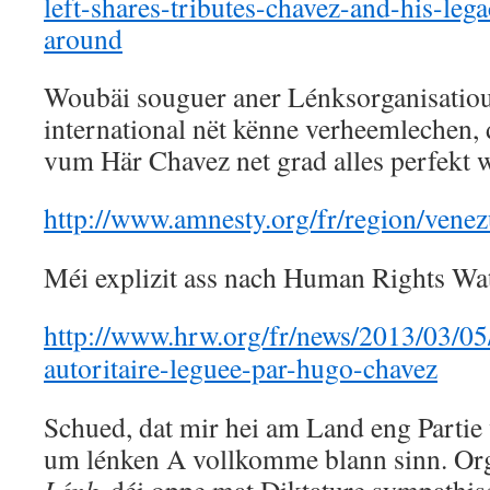
left-shares-tributes-chavez-and-his-lega
around
Woubäi souguer aner Lénksorganisatio
international nët kënne verheemlechen,
vum Här Chavez net grad alles perfekt
http://www.amnesty.org/fr/region/venez
Méi explizit ass nach Human Rights Wa
http://www.hrw.org/fr/news/2013/03/05/
autoritaire-leguee-par-hugo-chavez
Schued, dat mir hei am Land eng Partie
um lénken A vollkomme blann sinn. Or