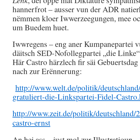
Lénk
, déi oppe mat Diktature sympathisé
hannerfrot – ausser vun der ADR natierle
nëmmen kloer Iwwerzeegungen, mee och
um Buedem huet.
Iwwregens – eng aner Kumpanepartei vu
däitsch SED-Nofollegpartei „die Linke“
Här Castro härzlech fir säi Gebuertsdag g
nach zur Erënnerung:
http://www.welt.de/politik/deutschlan
gratuliert-die-Linkspartei-Fidel-Castro
http://www.zeit.de/politik/deutschland/
castro-ernst
An hei ass – just mol zur Illustratioun 