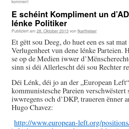
kommen!
E schéint Kompliment un d’A
lénke Politiker
Publiziert am
28. Oktober 2013
von
fkartheiser
Et gëtt sou Deeg, do huet een es sat mat
Verlugenheet vun dene lénke Parteien.
se op de Medien iwwer d’Mënscherechte
sinn si déi Allerlescht déi sou Rechter r
Déi Lénk, déi jo an der „European Lef
kommunistesche Pareien verschwëstert 
iwwregens och d’DKP, traueren ënner a
Hugo Chavez:
http://www.european-left.org/position