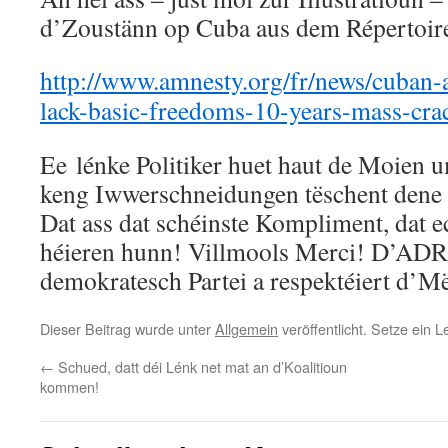
d’Zoustänn op Cuba aus dem Répertoir
http://www.amnesty.org/fr/news/cuban-ac
lack-basic-freedoms-10-years-mass-cr
Ee lénke Politiker huet haut de Moien u
keng Iwwerschneidungen tëschent dene
Dat ass dat schéinste Kompliment, dat 
héieren hunn! Villmools Merci! D’ADR
demokratesch Partei a respektéiert d’M
Dieser Beitrag wurde unter
Allgemein
veröffentlicht. Setze ein 
←
Schued, datt déi Lénk net mat an d’Koalitioun
kommen!