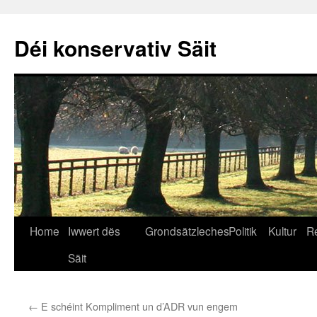
Déi konservativ Säit
Home
Iwwert dës
Grondsätzleches
Politik
Kultur
R
Springe
Säit
zum
Inhalt
←
E schéint Kompliment un d’ADR vun engem