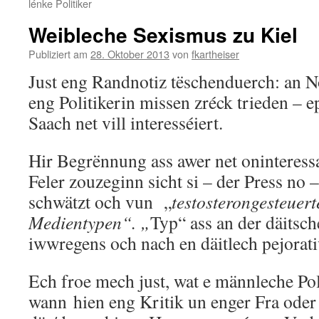
lénke Politiker
Weibleche Sexismus zu Kiel
Publiziert am
28. Oktober 2013
von
fkartheiser
Just eng Randnotiz tëschenduerch: an N
eng Politikerin missen zréck trieden – e
Saach net vill interesséiert.
Hir Begrënnung ass awer net oninteressa
Feler zouzeginn sicht si – der Press no 
schwätzt och vun „
testosterongesteuert
Medientypen“. „
Typ“ ass an der däits
iwwregens och nach en däitlech pejorati
Ech froe mech just, wat e männleche Polit
wann hien eng Kritik un enger Fra oder