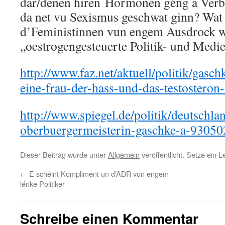
där/denen hiren Hormonen géng a Ver
da net vu Sexismus geschwat ginn? Wat
d’Feministinnen vun engem Ausdrock 
„oestrogengesteuerte Politik- und Med
http://www.faz.net/aktuell/politik/gaschk
eine-frau-der-hass-und-das-testostero
http://www.spiegel.de/politik/deutschlan
oberbuergermeisterin-gaschke-a-93050
Dieser Beitrag wurde unter
Allgemein
veröffentlicht. Setze ein 
←
E schéint Kompliment un d’ADR vun engem
lénke Politiker
Schreibe einen Kommentar