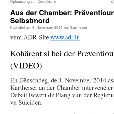
Opfaassung vun Demokratie
d
Aus der Chamber: Präventiou
Selbstmord
Publiziert am
6. November 2014
von
fkartheiser
vum ADR-Site
www.adr.lu
Kohärent si bei der Preventio
(VIDEO)
En Dënschdeg, de 4. November 2014 as
Kartheiser an der Chamber intervenéier
Debatt iwwert de Plang vun der Regieru
vu Suiciden.