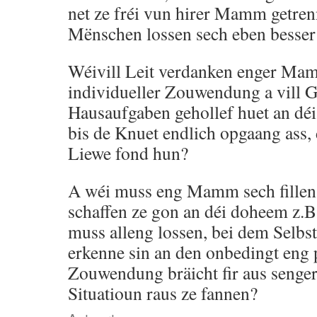
net ze fréi vun hirer Mamm getrenn
Mënschen lossen sech eben besser
Wéivill Leit verdanken enger Mam
individueller Zouwendung a vill G
Hausaufgaben gehollef huet an déi 
bis de Knuet endlich opgaang ass, 
Liewe fond hun?
A wéi muss eng Mamm sech fillen
schaffen ze gon an déi doheem z.B
muss alleng lossen, bei dem Selbs
erkenne sin an den onbedingt eng
Zouwendung bräicht fir aus senger
Situatioun raus ze fannen?