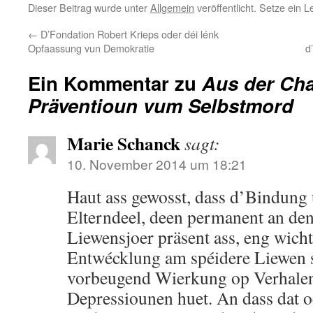
Dieser Beitrag wurde unter
Allgemein
veröffentlicht. Setze ein 
←
D’Fondation Robert Krieps oder déi lénk
Opfaassung vun Demokratie
d
Ein Kommentar zu
Aus der Ch
Präventioun vum Selbstmord
Marie Schanck
sagt:
10. November 2014 um 18:21
Haut ass gewosst, dass d’Bindung
Elterndeel, deen permanent an den
Liewensjoer präsent ass, eng wichti
Entwécklung am spéidere Liewen sp
vorbeugend Wierkung op Verhalen
Depressiounen huet. An dass dat 