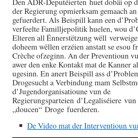
Den ADR-Deputéierten huet dobäi op d
der Regierung opmierksam gemaach an e
gefuerdert. Als Beispill kann een d’Pro
verfeelte Familljepolitik huelen, wou 
Elteren all Ënnerstëtzung wëll verweig
doheem wëllen erzéien anstatt se esou f
Crèche ofzeginn. An der Preventioun vu
awer den enke Kontakt mat de Kanner al
ugesinn. En anert Beispill ass d’Proble
Drogesucht a Verbindung mam Selbstm
d’Jugendorganisatioune vun de
Regierungsparteien d’Legaliséiere vun
„doucen“ Droge fuerderen.
De Video mat der Interventioun v