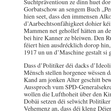
Suchtpräventioun ze dinn huet dor
Gorbatschow an sengem Buch „Per
hien seet, dass den immensen Alk
d’Aarbechtsonfähigkeet dohier kéi
Mammen net gehollef hätten an de
bei hire Kanner ze bleiwen. Den 
féiert hien ausdrécklich dorop hin
1917 un un d’Maschine gestalt si g
Dass d’Politiker déi dacks d’Ideo
Mënsch stellen horgenee wëssen 
Kand am jonken Alter geschitt bewe
Aussproch vum SPD-Generalsekret
wollen die Lufthoheit über den Ki
Dobäi setzen déi selwicht Politike
Vehemenz an, dass déi kleng Déi