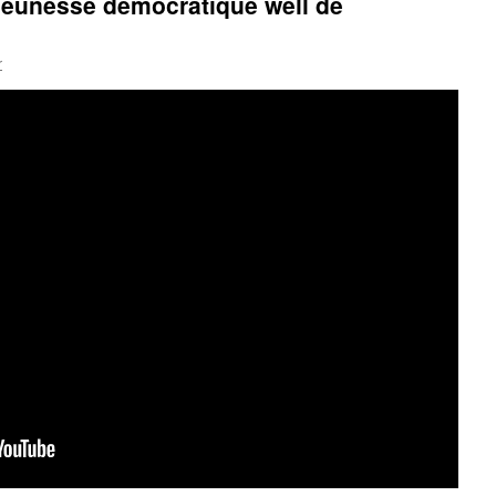
Jeunesse démocratique wëll de
r