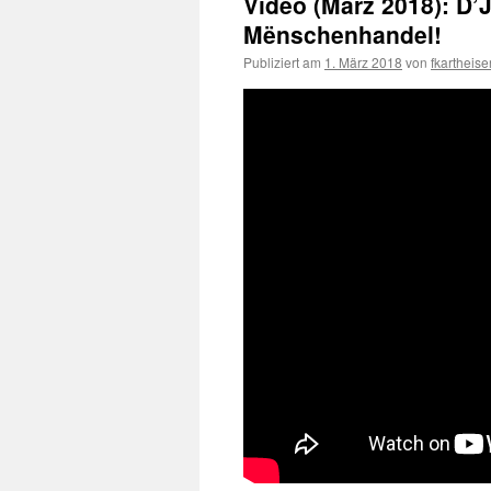
Video (März 2018): D’
Mënschenhandel!
Publiziert am
1. März 2018
von
fkartheise