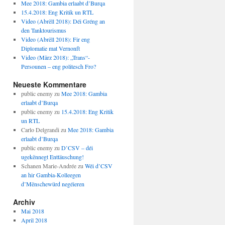
Mee 2018: Gambia erlaabt d’Burqa
15.4.2018: Eng Kritik un RTL
Video (Abrëll 2018): Déi Gréng an
den Tanktourismus
Video (Abrëll 2018): Fir eng
Diplomatie mat Vernonft
Video (März 2018): „Trans“-
Persounen – eng politesch Fro?
Neueste Kommentare
public enemy
zu
Mee 2018: Gambia
erlaabt d’Burqa
public enemy
zu
15.4.2018: Eng Kritik
un RTL
Carlo Delgrandi
zu
Mee 2018: Gambia
erlaabt d’Burqa
public enemy
zu
D’CSV – déi
ugekënnegt Enttäuschung!
Schanen Marie-Andrée
zu
Wéi d’CSV
an hir Gambia-Kolleegen
d’Mënschewürd negéieren
Archiv
Mai 2018
April 2018