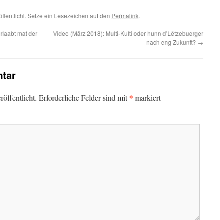
öffentlicht. Setze ein Lesezeichen auf den
Permalink
.
rlaabt mat der
Video (März 2018): Multi-Kulti oder hunn d’Lëtzebuerger
nach eng Zukunft?
→
tar
*
öffentlicht.
Erforderliche Felder sind mit
markiert