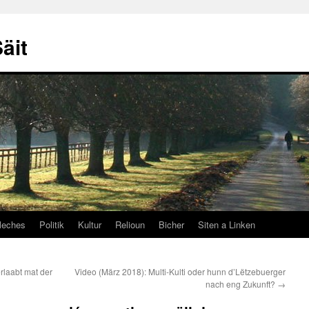
äit
leches
Politik
Kultur
Relioun
Bicher
Siten a Linken
rlaabt mat der
Video (März 2018): Multi-Kulti oder hunn d’Lëtzebuerger
nach eng Zukunft?
→