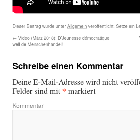
Dieser Beitrag wurde unter
Allgemein
veröffentlicht. Setze ein 
←
Video (März 2018): D’Jeunesse démocratique
wëll de Mënschenhandel!
Schreibe einen Kommentar
Deine E-Mail-Adresse wird nicht veröffe
*
Felder sind mit
markiert
Kommentar