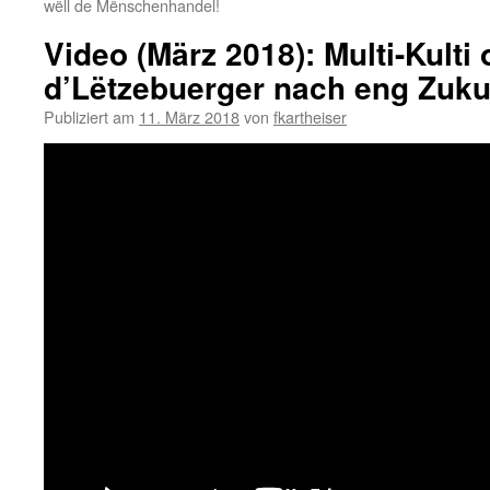
wëll de Mënschenhandel!
Video (März 2018): Multi-Kulti
d’Lëtzebuerger nach eng Zuku
Publiziert am
11. März 2018
von
fkartheiser