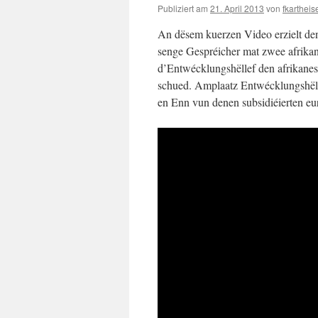
Publiziert am
21. April 2013
von
fkartheis
An dësem kuerzen Video erzielt de
senge Gespréicher mat zwee afrikan
d’Entwécklungshëllef den afrikane
schued. Amplaatz Entwécklungshëll
en Enn vun denen subsidiéierten eu