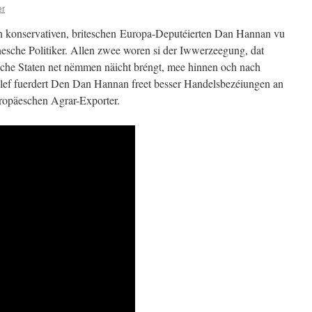
er
n konservativen, briteschen Europa-Deputéierten Dan Hannan vu
esche Politiker. Allen zwee woren si der Iwwerzeegung, dat
sche Staten net nëmmen näicht bréngt, mee hinnen och nach
ef fuerdert Den Dan Hannan freet besser Handelsbezéiungen an
ropäeschen Agrar-Exporter.