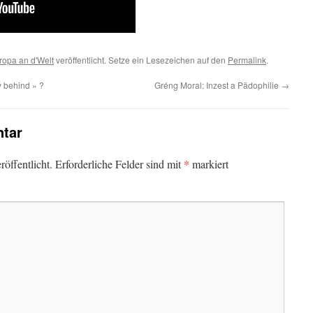
ropa an d'Welt
veröffentlicht. Setze ein Lesezeichen auf den
Permalink
.
 behind » ?
Gréng Moral: Inzest a Pädophilie
→
tar
*
öffentlicht.
Erforderliche Felder sind mit
markiert