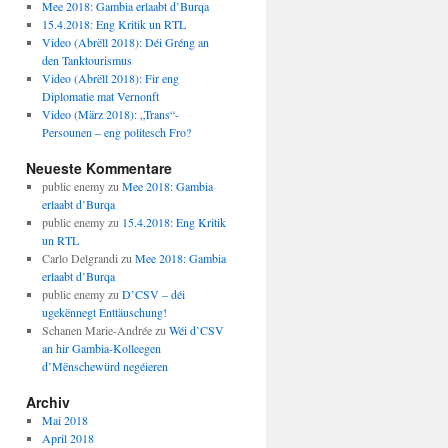
Mee 2018: Gambia erlaabt d’Burqa
15.4.2018: Eng Kritik un RTL
Video (Abrëll 2018): Déi Gréng an
den Tanktourismus
Video (Abrëll 2018): Fir eng
Diplomatie mat Vernonft
Video (März 2018): „Trans“-
Persounen – eng politesch Fro?
Neueste Kommentare
public enemy
zu
Mee 2018: Gambia
erlaabt d’Burqa
public enemy
zu
15.4.2018: Eng Kritik
un RTL
Carlo Delgrandi
zu
Mee 2018: Gambia
erlaabt d’Burqa
public enemy
zu
D’CSV – déi
ugekënnegt Enttäuschung!
Schanen Marie-Andrée
zu
Wéi d’CSV
an hir Gambia-Kolleegen
d’Mënschewürd negéieren
Archiv
Mai 2018
April 2018