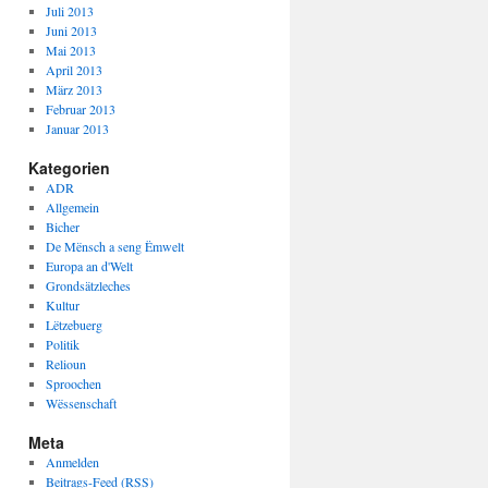
Juli 2013
Juni 2013
Mai 2013
April 2013
März 2013
Februar 2013
Januar 2013
Kategorien
ADR
Allgemein
Bicher
De Mënsch a seng Ëmwelt
Europa an d'Welt
Grondsätzleches
Kultur
Lëtzebuerg
Politik
Relioun
Sproochen
Wëssenschaft
Meta
Anmelden
Beitrags-Feed (
RSS
)