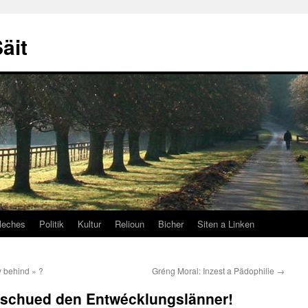
äit
leches
Politik
Kultur
Relioun
Bicher
Siten a Linken
 behind » ?
Gréng Moral: Inzest a Pädophilie
→
 schued den Entwécklungslänner!