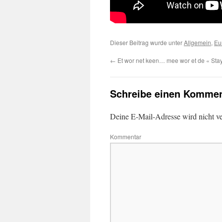
Dieser Beitrag wurde unter
Allgemein
,
Eu
←
Et wor net keen… mee wor et de « Stay
Schreibe einen Kommen
Deine E-Mail-Adresse wird nicht ver
Kommentar