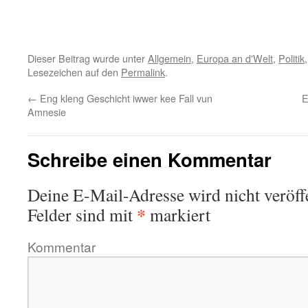
Dieser Beitrag wurde unter
Allgemein
,
Europa an d'Welt
,
Politik
Lesezeichen auf den
Permalink
.
←
Eng kleng Geschicht iwwer kee Fall vun
E
Amnesie
Schreibe einen Kommentar
Deine E-Mail-Adresse wird nicht veröffe
*
Felder sind mit
markiert
Kommentar