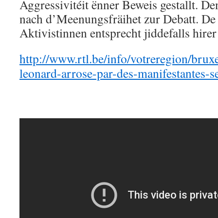
Aggressivitéit ënner Beweis gestallt. 
nach d’Meenungsfräihet zur Debatt. De
Aktivistinnen entsprecht jiddefalls hirer
http://www.rtl.be/info/votreregion/bru
leonard-arrose-par-des-manifestantes-s