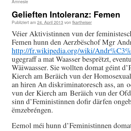
Amnesie
Gelieften Intoleranz: Femen
Publiziert am
24. April 2013
von
fkartheiser
Véier Aktivistinnen vun der feministes
Femen hunn den Aerzbëschof Mgr Andr
http://fr.wikipedia.org/wiki/Andr
ugegraff a mat Waasser besprëtzt, event
Wäiwaasser. Sie wollten domat géint d’
Kierch am Beräich vun der Homosexualit
an hiren An diskriminatoresch ass, an o
vun der Kierch am Beräich vun der Of
sinn d’Feministinnen dofir därfen onge
ëmzebréngen.
Eemol méi hunn d’Feministinnen domat h