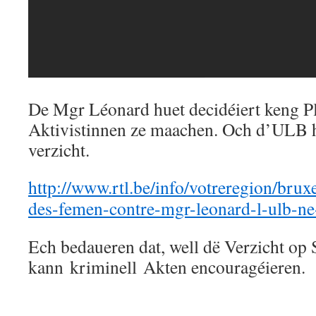
De Mgr Léonard huet decidéiert keng Pla
Aktivistinnen ze maachen. Och d’ULB h
verzicht.
http://www.rtl.be/info/votreregion/brux
des-femen-contre-mgr-leonard-l-ulb-ne-
Ech bedaueren dat, well dë Verzicht op 
kann kriminell Akten encouragéieren.