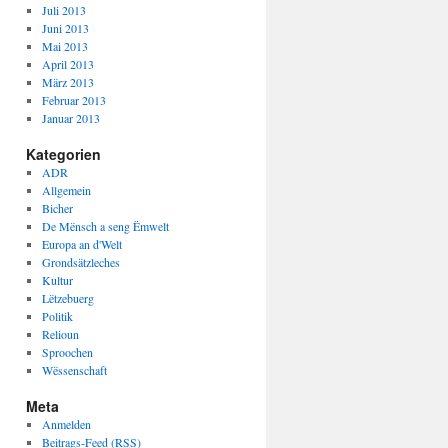
Juli 2013
Juni 2013
Mai 2013
April 2013
März 2013
Februar 2013
Januar 2013
Kategorien
ADR
Allgemein
Bicher
De Mënsch a seng Ëmwelt
Europa an d'Welt
Grondsätzleches
Kultur
Lëtzebuerg
Politik
Relioun
Sproochen
Wëssenschaft
Meta
Anmelden
Beitrags-Feed (
RSS
)