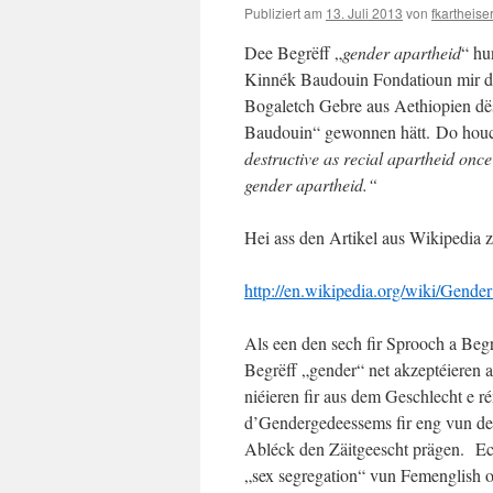
Publiziert am
13. Juli 2013
von
fkartheise
Dee Begrëff „
gender apartheid
“ hu
Kinnék Baudouin Fondatioun mir dë
Bogaletch Gebre aus Aethiopien dë
Baudouin“ gewonnen hätt. Do houc
destructive as recial apartheid once
gender apartheid.“
Hei ass den Artikel aus Wikipedi
http://en.wikipedia.org/wiki/Gende
Als een den sech fir Sprooch a Begrë
Begrëff „gender“ net akzeptéieren 
niéieren fir aus dem Geschlecht e r
d’Gendergedeessems fir eng vun de
Abléck den Zäitgeescht prägen. Ech
„sex segregation“ vun Femenglish 