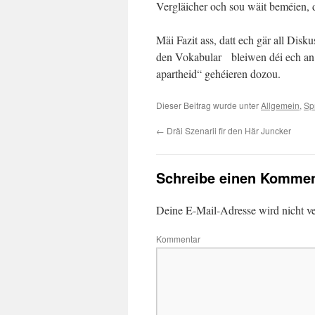
Vergläicher och sou wäit beméien, da
Mäi Fazit ass, datt ech gär all Dis
den Vokabular bleiwen déi ech an
apartheid“ gehéieren dozou.
Dieser Beitrag wurde unter
Allgemein
,
Sp
←
Dräi Szenarii fir den Här Juncker
Schreibe einen Kommen
Deine E-Mail-Adresse wird nicht ver
Kommentar