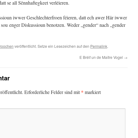
tt se all Sënnhaftegkeet verléieren.
kussioun iwwer Geschlechterfroen féieren, datt ech awer Här iwwer
 sou enger Diskussioun benotzen. Weder „gender“ nach „gender
roochen
veröffentlicht. Setze ein Lesezeichen auf den
Permalink
.
E Bréif un de Maître Vogel
→
tar
*
öffentlicht.
Erforderliche Felder sind mit
markiert