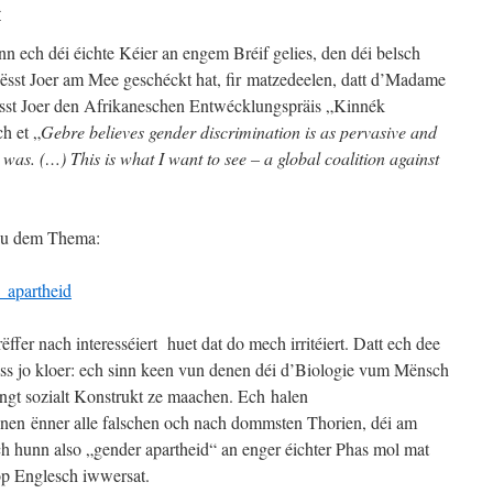
r
nn ech déi éichte Kéier an engem Bréif gelies, den déi belsch
sst Joer am Mee geschéckt hat, fir matzedeelen, datt d’Madame
sst Joer den Afrikaneschen Entwécklungspräis „Kinnék
h et „
Gebre believes gender discrimination is as pervasive and
 was. (…) This is what I want to see – a global coalition against
a zu dem Thema:
r_apartheid
ffer nach interesséiert huet dat do mech irritéiert. Datt ech dee
ass jo kloer: ech sinn keen vun denen déi d’Biologie vum Mënsch
éngt sozialt Konstrukt ze maachen. Ech halen
nen ënner alle falschen och nach dommsten Thorien, déi am
 hunn also „gender apartheid“ an enger éichter Phas mol mat
op Englesch iwwersat.