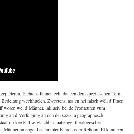
zeptéieren. Eichtens fannen ech, dat een dem spezifeschen Term
h Bedeitung wechhuelen. Zweetens, ass en hei falsch wëll d’Fraen
aff woren wéi d’Männer, inklusiv bei de Profiteuren vum
ung an d’Verfolgung an och déi sozial a geographesch
taat op kee Fall vergläichbar mat enger theologescher
an Männer an enger bestëmmter Kierch oder Relioun. Et kann een