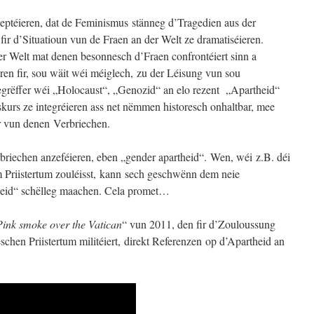
ptéieren, dat de Feminismus stänneg d’Tragedien aus der
ir d’Situatioun vun de Fraen an der Welt ze dramatiséieren.
ser Welt mat denen besonnesch d’Fraen confrontéiert sinn a
ren fir, sou wäit wéi méiglech, zu der Léisung vun sou
grëffer wéi „Holocaust“, „Genozid“ an elo rezent „Apartheid“
kurs ze integréieren ass net nëmmen historesch onhaltbar, mee
 vun denen Verbriechen.
erbriechen anzeféieren, eben „gender apartheid“. Wen, wéi z.B. déi
 Priistertum zouléisst, kann sech geschwënn dem neie
heid“ schëlleg maachen. Cela promet…
Pink smoke over the Vatican
“ vun 2011, den fir d’Zouloussung
hen Priistertum militéiert, direkt Referenzen op d’Apartheid an