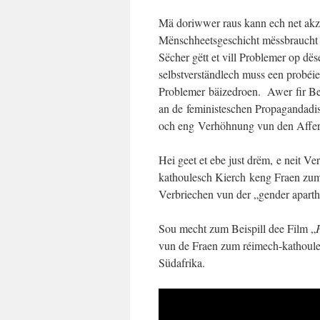
Mä doriwwer raus kann ech net akze
Mënschheetsgeschicht mëssbraucht f
Sëcher gëtt et vill Problemer op dë
selbstverständlech muss een probéie
Problemer bäizedroen. Awer fir Be
an de feministeschen Propagandadis
och eng Verhöhnung vun den Affer
Hei geet et ebe just drëm, e neit V
kathoulesch Kierch keng Fraen zum
Verbriechen vun der „gender apart
Sou mecht zum Beispill dee Film „
vun de Fraen zum réimech-kathoulesc
Südafrika.