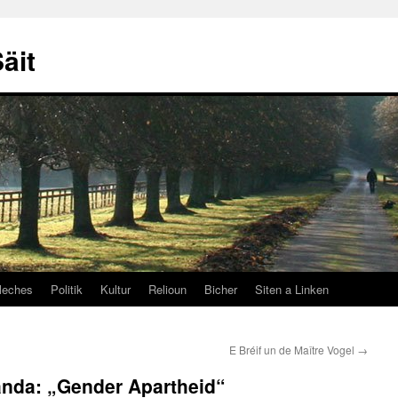
äit
leches
Politik
Kultur
Relioun
Bicher
Siten a Linken
E Bréif un de Maître Vogel
→
nda: „Gender Apartheid“