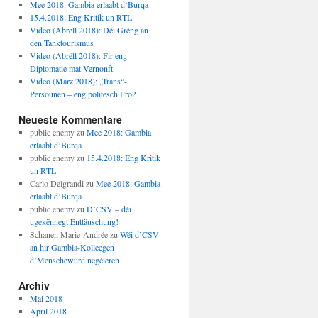
Mee 2018: Gambia erlaabt d’Burqa
15.4.2018: Eng Kritik un RTL
Video (Abrëll 2018): Déi Gréng an
den Tanktourismus
Video (Abrëll 2018): Fir eng
Diplomatie mat Vernonft
Video (März 2018): „Trans“-
Persounen – eng politesch Fro?
Neueste Kommentare
public enemy
zu
Mee 2018: Gambia
erlaabt d’Burqa
public enemy
zu
15.4.2018: Eng Kritik
un RTL
Carlo Delgrandi
zu
Mee 2018: Gambia
erlaabt d’Burqa
public enemy
zu
D’CSV – déi
ugekënnegt Enttäuschung!
Schanen Marie-Andrée
zu
Wéi d’CSV
an hir Gambia-Kolleegen
d’Mënschewürd negéieren
Archiv
Mai 2018
April 2018