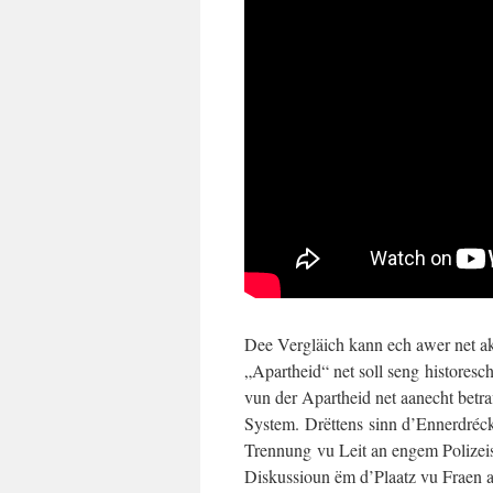
Dee Vergläich kann ech awer net ak
„Apartheid“ net soll seng historesc
vun der Apartheid net aanecht betr
System. Drëttens sinn d’Ennerdréck
Trennung vu Leit an engem Polizeis
Diskussioun ëm d’Plaatz vu Fraen 