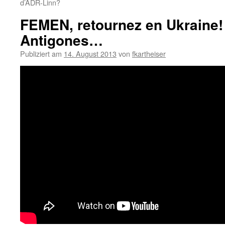
d’ADR-Linn?
FEMEN, retournez en Ukraine
Antigones…
Publiziert am
14. August 2013
von
fkartheiser