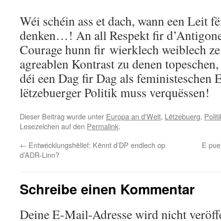
Wéi schéin ass et dach, wann een Leit fë
denken…! An all Respekt fir d’Antigones
Courage hunn fir wierklech weiblech ze 
agreablen Kontrast zu denen topeschen,
déi een Dag fir Dag als feministeschen 
lëtzebuerger Politik muss verquëssen!
Dieser Beitrag wurde unter
Europa an d'Welt
,
Lëtzebuerg
,
Politi
Lesezeichen auf den
Permalink
.
←
Entwécklungshëllef: Kënnt d’DP endlech op
E pue
d’ADR-Linn?
Schreibe einen Kommentar
Deine E-Mail-Adresse wird nicht veröffe