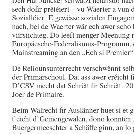
Den Här Juncker schwätzt heiansdo nac
sech dofir prêtéiert – vu Waerter a vun 
Sozialléier. E gewësse sozialen Engage
nach, bei de Waerter wär ech awer scho
viirsiichteg. Do leeft menger Meenung 
Europäesche-Federalismus-Programm, 
Mainstreaming an den „Ech si Premier“
De Reliounsunterrecht verschwënnt selb
der Primärschoul. Dat ass awer eréicht fi
D’CSV mecht dat Schrëtt fir Schrëtt. 20
Joer de Primaire.
Beim Walrecht fir Auslänner huet si et 
t’éicht d’Gemengewalen, dono konnten 
Buergermeeschter a Schäffe ginn, an lo ge