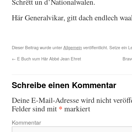
Schrëtt un d’Nationalwalen.
Här Generalvikar, gitt dach endlech wa
Dieser Beitrag wurde unter
Allgemein
veröffentlicht. Setze ein 
←
E Buch vum Här Abbé Jean Ehret
Brav
Schreibe einen Kommentar
Deine E-Mail-Adresse wird nicht veröffe
*
Felder sind mit
markiert
Kommentar