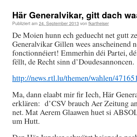
Här Generalvikar, gitt dach w
Publiziert am
24. September 2013
von
fkartheiser
De Moien hunn ech geduecht net gutt ze
Generalvikar Gillen wees anscheinend 
fonctionnéiert! Emmerhin déi Partei, d
fëllt, de Recht sinn d’Doudesannoncen.
http://news.rtl.lu/themen/wahlen/47165
Ma, dann elaabt mir fir Iech, Här Genera
erklären: d’CSV brauch Aer Zeitung a
net. Mat Aerem Glaawen huet si AB
um Hutt.