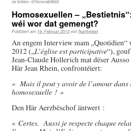
ze kréien- d’Honorabilitéit
Homosexuellen – „Bestietnis“
wéi wor dat gemengt?
Publiziert am
19. Februar 2013
von
fkartheiser
An engem Interview mam „Quotidien“
2012 („
L’église est participative
“), gou
Jean-Claude Hollerich mat dëser Ausso
Här Jean Rhein, confrontéiert:
«
Mais il peut y avoir de l’amour dans 
homosexuelle ! »
Den Här Aerzbëschof äntwert :
«
Certes. Aussi je respecte chaque rela