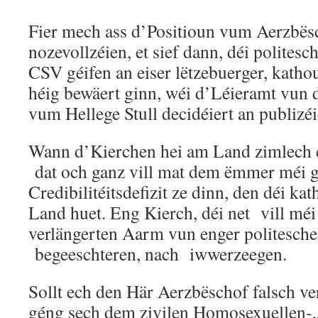
Fier mech ass d’Positioun vum Aerzbës
nozevollzéien, et sief dann, déi politesc
CSV géifen an eiser lëtzebuerger, kath
héig bewäert ginn, wéi d’Léieramt vun 
vum Hellege Stull decidéiert an publizéi
Wann d’Kierchen hei am Land zimlech e
dat och ganz vill mat dem ëmmer méi 
Credibilitéitsdefizit ze dinn, den déi k
Land huet. Eng Kierch, déi net vill méi
verlängerten Aarm vun enger politesche
begeeschteren, nach iwwerzeegen.
Sollt ech den Här Aerzbëschof falsch ve
géng sech dem zivilen Homosexuellen-„B