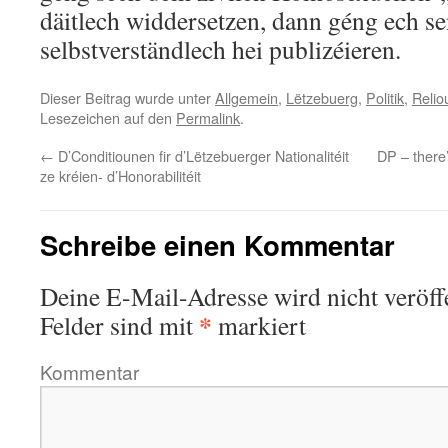
däitlech widdersetzen, dann géng ech s
selbstverständlech hei publizéieren.
Dieser Beitrag wurde unter
Allgemein
,
Lëtzebuerg
,
Politik
,
Relio
Lesezeichen auf den
Permalink
.
←
D’Conditiounen fir d’Lëtzebuerger Nationalitéit
DP – there
ze kréien- d’Honorabilitéit
Schreibe einen Kommentar
Deine E-Mail-Adresse wird nicht veröffe
*
Felder sind mit
markiert
Kommentar