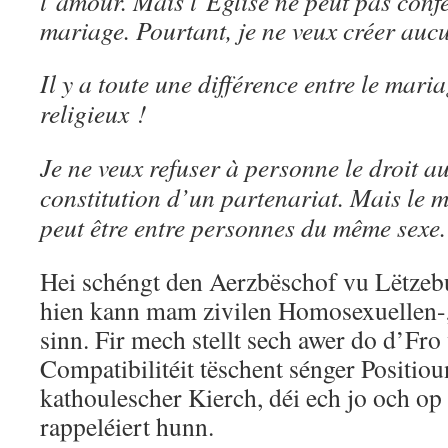
l’amour. Mais l’Eglise ne peut pas conf
mariage. Pourtant, je ne veux créer auc
Il y a toute une différence entre le maria
religieux !
Je ne veux refuser à personne le droit a
constitution d’un partenariat. Mais le 
peut être entre personnes du même sexe.
Hei schéngt den Aerzbëschof vu Lëtzebu
hien kann mam zivilen Homosexuellen-„
sinn. Fir mech stellt sech awer do d’Fro
Compatibilitéit tëschent sénger Positiou
kathoulescher Kierch, déi ech jo och o
rappeléiert hunn.