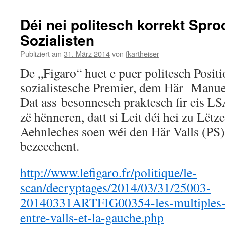
Déi nei politesch korrekt Sproo
Sozialisten
Publiziert am
31. März 2014
von
fkartheiser
De „Figaro“ huet e puer politesch Posit
sozialistesche Premier, dem Här Manuel
Dat ass besonnesch praktesch fir eis LSA
zë hënneren, datt si Leit déi hei zu Lët
Aehnleches soen wéi den Här Valls (PS)
bezeechent.
http://www.lefigaro.fr/politique/le-
scan/decryptages/2014/03/31/25003-
20140331ARTFIG00354-les-multiples-p
entre-valls-et-la-gauche.php