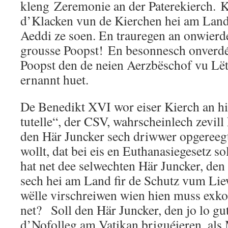
kleng Zeremonie an der Paterekierch. 
d’Klacken vun de Kierchen hei am Land
Aeddi ze soen. En trauregen an onwierde
grousse Poopst! En besonnesch onverdé
Poopst den de neien Aerzbëschof vu Lët
ernannt huet.
De Benedikt XVI wor eiser Kierch an hir
tutelle“, der CSV, wahrscheinlech zevill
den Här Juncker sech driwwer opgereegt
wollt, dat bei eis en Euthanasiegesetz 
hat net dee selwechten Här Juncker, den 
sech hei am Land fir de Schutz vum Lie
wëlle virschreiwen wien hien muss ex
net? Soll den Här Juncker, den jo lo gut
d’Nofolleg am Vatikan briguéieren, als