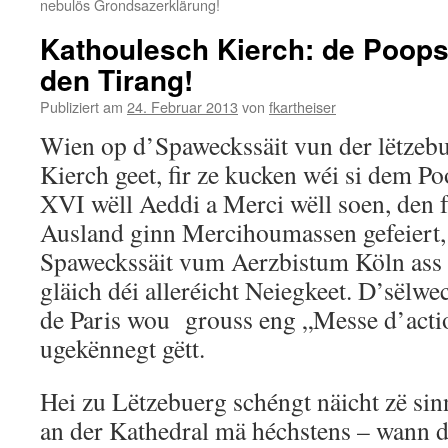
nebulös Grondsazerklärung!
Kathoulesch Kierch: de Poops
den Tirang!
Publiziert am
24. Februar 2013
von
fkartheiser
Wien op d’Spaweckssäit vun der lëtzebu
Kierch geet, fir ze kucken wéi si dem P
XVI wëll Aeddi a Merci wëll soen, de
Ausland ginn Mercihoumassen gefeiert,
Spaweckssäit vum Aerzbistum Köln ass 
gläich déi alleréicht Neiegkeet. D’sëlw
de Paris wou grouss eng „Messe d’acti
ugekënnegt gëtt.
Hei zu Lëtzebuerg schéngt näicht zë sinn
an der Kathedral mä héchstens – wann 