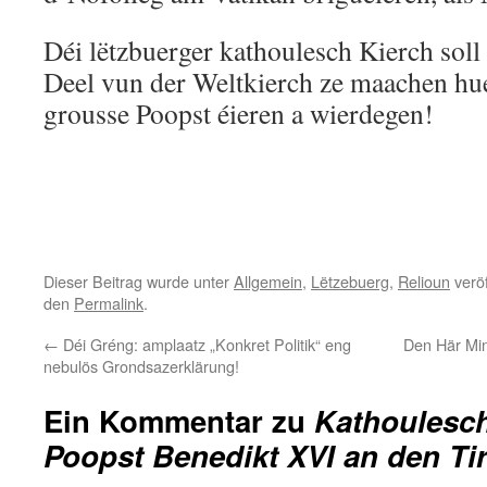
Déi lëtzbuerger kathoulesch Kierch soll 
Deel vun der Weltkierch ze maachen huet
grousse Poopst éieren a wierdegen!
Dieser Beitrag wurde unter
Allgemein
,
Lëtzebuerg
,
Relioun
veröf
den
Permalink
.
←
Déi Gréng: amplaatz „Konkret Politik“ eng
Den Här Min
nebulös Grondsazerklärung!
Ein Kommentar zu
Kathoulesch
Poopst Benedikt XVI an den Ti