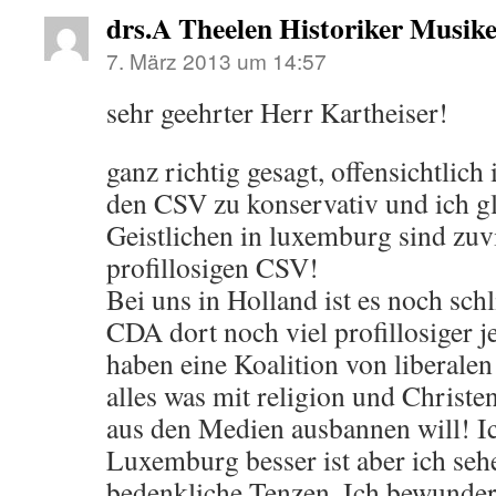
drs.A Theelen Historiker Musik
7. März 2013 um 14:57
sehr geehrter Herr Kartheiser!
ganz richtig gesagt, offensichtlich
den CSV zu konservativ und ich 
Geistlichen in luxemburg sind zuvi
profillosigen CSV!
Bei uns in Holland ist es noch sch
CDA dort noch viel profillosiger j
haben eine Koalition von liberalen
alles was mit religion und Christe
aus den Medien ausbannen will! Ic
Luxemburg besser ist aber ich sehe
bedenkliche Tenzen. Ich bewunder