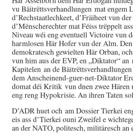
Här Asselborn dem Här Erdogan huldeg
vu Bäitrëttsverhandlungen mat engem L
d’Rechstaatlechkeet, d’Fräiheet vun der
d’Mënscherechter mat Féiss trëppelt as
Niveau wéi eng eventuell Victoire vun 
harmlosen Här Hofer vun der Alm. Den
demokratesch gewielten Här Orban, och 
vun him aus der EVP, en „Diktator“ an 
Kapitelen an de Bäitrëttsverhandlungen 
dem Anscheinend-guer-net-Diktator Er
domat déi Kritik vun dnen zwee Hären 
eng reng Hypokrisie. An ihren Taten sol
D’ADR huet och am Dossier Tierkei eng 
eis ass d’Tierkei ouni Zweifel e wichte
an der NATO, politesch, militäresch a