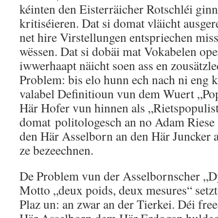
kéinten den Eisterräicher Rotschléi gin
kritiséieren. Dat si domat vläicht ausger
net hire Virstellungen entspriechen miss
wëssen. Dat si dobäi mat Vokabelen oper
iwwerhaapt näicht soen ass en zousätz
Problem: bis elo hunn ech nach ni eng k
valabel Definitioun vun dem Wuert „Pop
Här Hofer vun hinnen als „Rietspopulist
domat politologesch an no Adam Riese 
den Här Asselborn an den Här Juncker 
ze bezeechnen.
De Problem vun der Asselbornscher „
Motto „deux poids, deux mesures“ setzt
Plaz un: an zwar an der Tierkei. Déi fr