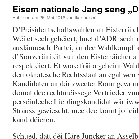
Eisem nationale Jang seng „D
Publiziert am
25. Mai 2016
von
fkartheiser
D’Präsidentschaftswahlen an Eisterräic
Wéi et sech gehéiert, huet d’ADR sech n
auslännesch Partei, an dee Wahlkampf 
d’Souveränitéit vun den Eisterräicher 
respektéiert. Et wore fräi a geheim Wa
demokratesche Rechtsstaat an egal wen
Kandidaten an där zweeter Ronn gewonn
domat dee rechtméissege Vertrieder vun
perséinleche Lieblingskandidat wär iw
Strauss gewiescht, mee dee konnt jo leid
kandidéieren.
Schued, datt déi Häre Juncker an Assel