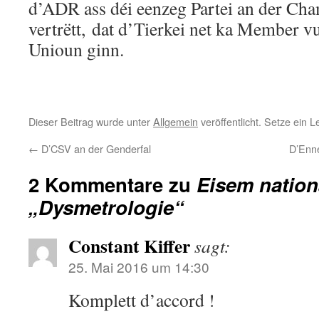
d’ADR ass déi eenzeg Partei an der Cha
vertrëtt, dat d’Tierkei net ka Member 
Unioun ginn.
Dieser Beitrag wurde unter
Allgemein
veröffentlicht. Setze ein 
←
D’CSV an der Genderfal
D’Enn
2 Kommentare zu
Eisem nation
„Dysmetrologie“
Constant Kiffer
sagt:
25. Mai 2016 um 14:30
Komplett d’accord !