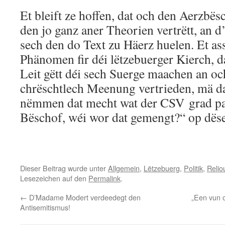
Et bleift ze hoffen, dat och den Aerzbë
den jo ganz aner Theorien vertrëtt, an
sech den do Text zu Häerz huelen. Et as
Phänomen fir déi lëtzebuerger Kierch, d
Leit gëtt déi sech Suerge maachen an o
chrëschtlech Meenung vertrieden, mä da
nëmmen dat mecht wat der CSV grad pas
Bëschof, wéi wor dat gemengt?“ op dës
Dieser Beitrag wurde unter
Allgemein
,
Lëtzebuerg
,
Politik
,
Relio
Lesezeichen auf den
Permalink
.
←
D’Madame Modert verdeedegt den
„Een vun o
Antisemitismus!