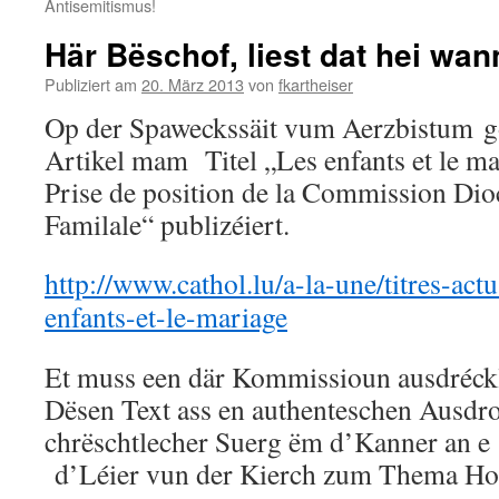
Antisemitismus!
Här Bëschof, liest dat hei wann
Publiziert am
20. März 2013
von
fkartheiser
Op der Spaweckssäit vum Aerzbistum g
Artikel mam Titel „Les enfants et le m
Prise de position de la Commission Dioc
Familale“ publizéiert.
http://www.cathol.lu/a-la-une/titres-actua
enfants-et-le-mariage
Et muss een där Kommissioun ausdréckle
Dësen Text ass en authenteschen Ausdr
chrëschtlecher Suerg ëm d’Kanner an e 
d’Léier vun der Kierch zum Thema Hom