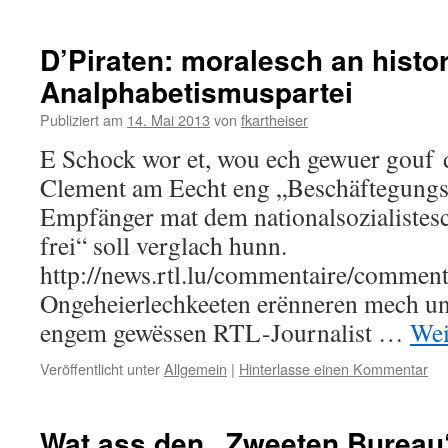
D’Piraten: moralesch an histo
Analphabetismuspartei
Publiziert am
14. Mai 2013
von
fkartheiser
E Schock wor et, wou ech gewuer gouf 
Clement am Eecht eng „Beschäftegungs
Empfänger mat dem nationalsozialistes
frei“ soll verglach hunn.
http://news.rtl.lu/commentaire/commen
Ongeheierlechkeeten erënneren mech un
engem gewëssen RTL-Journalist …
Wei
Veröffentlicht unter
Allgemein
|
Hinterlasse einen Kommentar
Wat ass den „Zweeten Bureau