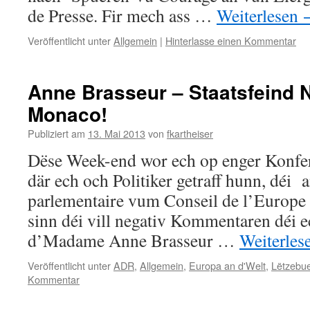
de Presse. Fir mech ass …
Weiterlesen
Veröffentlicht unter
Allgemein
|
Hinterlasse einen Kommentar
Anne Brasseur – Staatsfeind
Monaco!
Publiziert am
13. Mai 2013
von
fkartheiser
Dëse Week-end wor ech op enger Konfe
där ech och Politiker getraff hunn, déi
parlementaire vum Conseil de l’Europe a
sinn déi vill negativ Kommentaren déi 
d’Madame Anne Brasseur …
Weiterles
Veröffentlicht unter
ADR
,
Allgemein
,
Europa an d'Welt
,
Lëtzebu
Kommentar