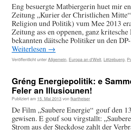
Eng besuergte Matbiergerin huet mir e
Zeitung „Kurier der Christlichen Mitte
Religion und Politik) vum Mee 2013 er
Zeitung ass en oppenen, ganz kritesche
bekannten däitsche Politiker un den DP
Weiterlesen
→
Veröffentlicht unter
Allgemein
,
Europa an d'Welt
,
Lëtzebuerg
,
Po
Gréng Energiepolitik: e Samm
Feler an Illusiounen!
Publiziert am
15. Mai 2013
von
fkartheiser
De Film „Saubere Energie“ gouf den 1
gewisen. E gouf sou virgstallt: „Sauber
Strom aus der Steckdose zahlt der Verb