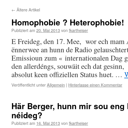
←
Ältere Artikel
Homophobie ? Heterophobie!
Publiziert am
20. Mai 2013
von
fkartheiser
E Freideg, den 17. Mee, wor ech mam 
ënnerwee an hunn de Radio gelauschter
Emissioun zum « internationalen Dag 
den allerdéngs, souwäit ech dat gesinn,
absolut keen offiziellen Status huet. …
W
Veröffentlicht unter
Allgemein
|
Hinterlasse einen Kommentar
Här Berger, hunn mir sou en
néideg?
Publiziert am
16. Mai 2013
von
fkartheiser