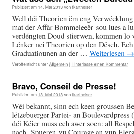
Publiziert am
14. Mai 2013
von
fkartheiser
Well déi Theorien ëm eng Verwécklung
mat der Affàr Bommeleeër sou lues a lue
verdéngten Doud stierwen, kommen lo v
Lénker nei Theorien op den Dësch. Ech
Graduatiounen an der …
Weiterlesen
Veröffentlicht unter
Allgemein
|
Hinterlasse einen Kommentar
Bravo, Conseil de Presse!
Publiziert am
13. Mai 2013
von
fkartheiser
Wéi bekannt, sinn ech keen groussen B
lëtzebuerger Partei- an Boulevardpress
déi Kéier muss ech awer soen: all Respe
nach Spueren vu Courage an vun Eierge