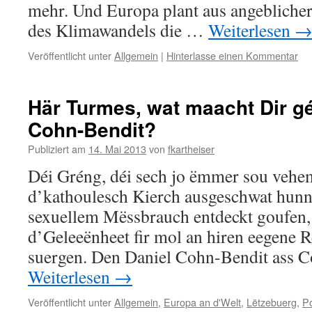
mehr. Und Europa plant aus angeblicher
des Klimawandels die …
Weiterlesen
Veröffentlicht unter
Allgemein
|
Hinterlasse einen Kommentar
Här Turmes, wat maacht Dir gé
Cohn-Bendit?
Publiziert am
14. Mai 2013
von
fkartheiser
Déi Gréng, déi sech jo ëmmer sou vehe
d’kathoulesch Kierch ausgeschwat hunn 
sexuellem Mëssbrauch entdeckt goufen,
d’Geleeënheet fir mol an hiren eegene 
suergen. Den Daniel Cohn-Bendit ass 
Weiterlesen
→
Veröffentlicht unter
Allgemein
,
Europa an d'Welt
,
Lëtzebuerg
,
Po