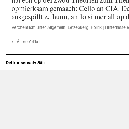
opmierksam gemaach: Cello an CIA. Den
ausgespillt ze hunn, an lo si mer all o
Veröffentlicht unter
Allgemein
,
Lëtzebuerg
,
Politik
|
Hinterlasse
←
Ältere Artikel
Déi konservativ Säit