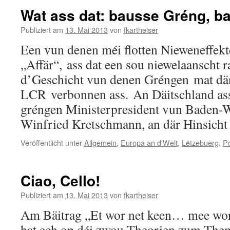
Wat ass dat: bausse Gréng, b
Publiziert am
13. Mai 2013
von
fkartheiser
Een vun denen méi flotten Nieweneffek
„Affär“, ass dat een sou niewelaanscht 
d’Geschicht vun denen Gréngen mat dä
LCR verbonnen ass. An Däitschland as
gréngen Ministerpresident vun Baden-
Winfried Kretschmann, an där Hinsich
Veröffentlicht unter
Allgemein
,
Europa an d'Welt
,
Lëtzebuerg
,
Po
Ciao, Cello!
Publiziert am
13. Mai 2013
von
fkartheiser
Am Bäitrag „Et wor net keen… mee wor 
hat ech op déi zwou Theorien zum The