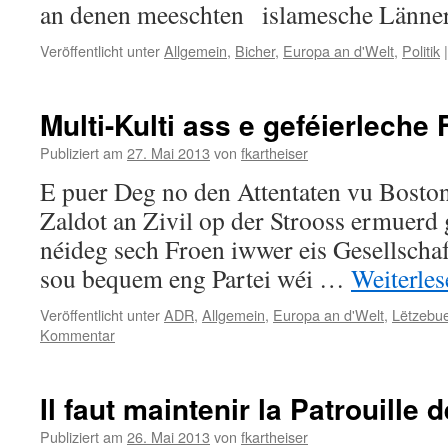
an denen meeschten islamesche Länn
Veröffentlicht unter
Allgemein
,
Bicher
,
Europa an d'Welt
,
Politik
|
Multi-Kulti ass e geféierleche 
Publiziert am
27. Mai 2013
von
fkartheiser
E puer Deg no den Attentaten vu Bosto
Zaldot an Zivil op der Strooss ermuerd g
néideg sech Froen iwwer eis Gesellschaft 
sou bequem eng Partei wéi …
Weiterle
Veröffentlicht unter
ADR
,
Allgemein
,
Europa an d'Welt
,
Lëtzebu
Kommentar
Il faut maintenir la Patrouille 
Publiziert am
26. Mai 2013
von
fkartheiser