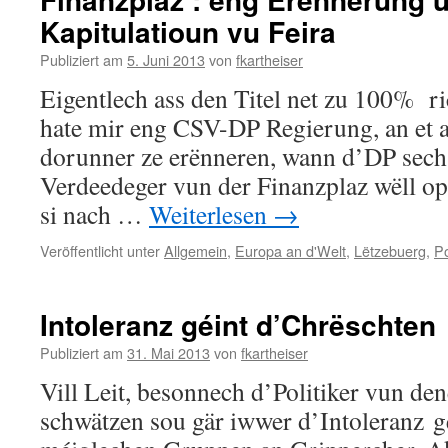
Kapitulatioun vu Feira
Publiziert am
5. Juni 2013
von
fkartheiser
Eigentlech ass den Titel net zu 100% r
hate mir eng CSV-DP Regierung, an et 
dorunner ze erënneren, wann d’DP sech 
Verdeedeger vun der Finanzplaz wëll o
si nach …
Weiterlesen
→
Veröffentlicht unter
Allgemein
,
Europa an d'Welt
,
Lëtzebuerg
,
Po
Intoleranz géint d’Chrëschten
Publiziert am
31. Mai 2013
von
fkartheiser
Vill Leit, besonnech d’Politiker vun den
schwätzen sou gär iwwer d’Intoleranz g