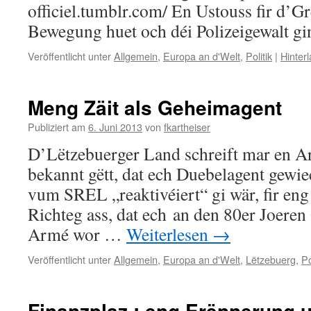
officiel.tumblr.com/ En Ustouss fir d’
Bewegung huet och déi Polizeigewalt g
Veröffentlicht unter
Allgemein
,
Europa an d'Welt
,
Politik
|
Hinter
Meng Zäit als Geheimagent
Publiziert am
6. Juni 2013
von
fkartheiser
D’Lëtzebuerger Land schreift mar en Ar
bekannt gëtt, dat ech Duebelagent gewi
vum SREL „reaktivéiert“ gi wär, fir en
Richteg ass, dat ech an den 80er Joeren 
Armé wor …
Weiterlesen
→
Veröffentlicht unter
Allgemein
,
Europa an d'Welt
,
Lëtzebuerg
,
Po
Finanzplaz : eng Erënnerung 