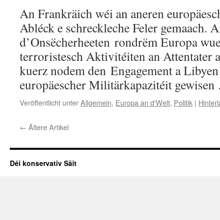
An Frankräich wéi an aneren europäesch
Abléck e schreckleche Feler gemaach. A
d’Onsëcherheeten rondrëm Europa wue
terroristesch Aktivitéiten an Attentate
kuerz nodem den Engagement a Libyen d
europäescher Militärkapazitéit gewise
Veröffentlicht unter
Allgemein
,
Europa an d'Welt
,
Politik
|
Hinter
←
Ältere Artikel
Déi konservativ Säit