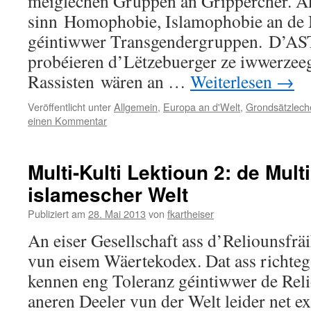
méiglechen Gruppen an Grippercher. Ak
sinn Homophobie, Islamophobie an de 
géintiwwer Transgendergruppen. D’A
probéieren d’Lëtzebuerger ze iwwerzeeg
Rassisten wären an …
Weiterlesen
→
Veröffentlicht unter
Allgemein
,
Europa an d'Welt
,
Grondsätzlech
einen Kommentar
Multi-Kulti Lektioun 2: de Multi
islamescher Welt
Publiziert am
28. Mai 2013
von
fkartheiser
An eiser Gesellschaft ass d’Reliounsfrä
vun eisem Wäertekodex. Dat ass richteg 
kennen eng Toleranz géintiwwer de Relio
aneren Deeler vun der Welt leider net ex