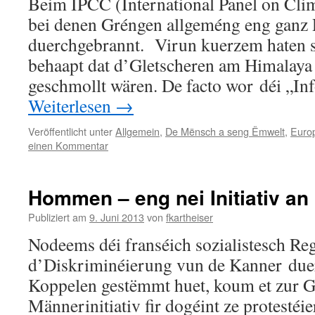
Beim IPCC (International Panel on Cli
bei denen Gréngen allgeméng eng ganz 
duerchgebrannt. Virun kuerzem haten si 
behaapt dat d’Gletscheren am Himalaya
geschmollt wären. De facto wor déi „I
Weiterlesen
→
Veröffentlicht unter
Allgemein
,
De Mënsch a seng Ëmwelt
,
Europ
einen Kommentar
Hommen – eng nei Initiativ an
Publiziert am
9. Juni 2013
von
fkartheiser
Nodeems déi franséich sozialistesch Reg
d’Diskriminéierung vun de Kanner due
Koppelen gestëmmt huet, koum et zur 
Männerinitiativ fir dogéint ze protestéi