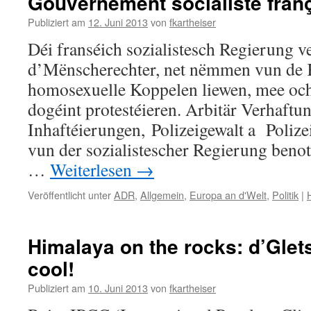
Gouvernement socialiste fran
Publiziert am
12. Juni 2013
von
fkartheiser
Déi franséich sozialistesch Regierung ve
d’Mënscherechter, net nëmmen vun de 
homosexuelle Koppelen liewen, mee och
dogéint protestéieren. Arbitär Verhaftu
Inhaftéierungen, Polizeigewalt a Poliz
vun der sozialistescher Regierung benot
…
Weiterlesen
→
Veröffentlicht unter
ADR
,
Allgemein
,
Europa an d'Welt
,
Politik
|
Himalaya on the rocks: d’Glet
cool!
Publiziert am
10. Juni 2013
von
fkartheiser