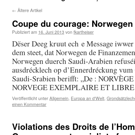
←
Ältere Artikel
Coupe du courage: Norwegen 
Publiziert am
16. Juni 2013
von
fkartheiser
Dëser Deeg kruut ech e Message iwwer 
dem steet, dat Norwegen de Finanzeme
Norwegen duerch Saudi-Arabien refuséi
ausdrécklech op d’Ennerdréckung vum
Saudi-Srabien berifft: „De : NORVÈ
NORVEGE EXEMPLAIRE ET LIBR
Veröffentlicht unter
Allgemein
,
Europa an d'Welt
,
Grondsätzlech
einen Kommentar
Violations des Droits de l’Ho